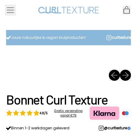
MENU
IT
CAR
Jouw natuurlijke & vegan krulproducten!
curltexture
Previous sli
Next sl
Bonnet Curl Texture
Gratis verzending
4.8/5
vanaf €79
Binnen 1-2 werkdagen geleverd
@curltexture